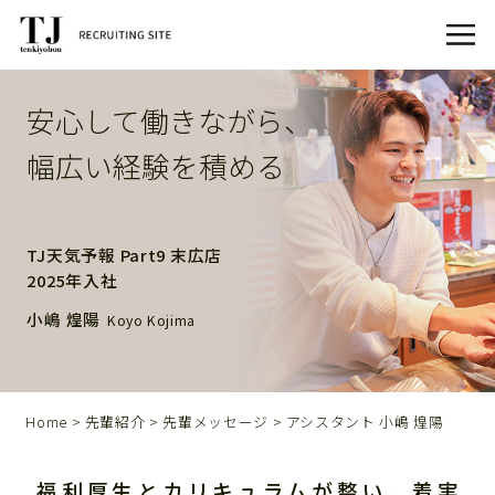
安心して働きながら、
幅広い経験を積める
TJ天気予報 Part9 末広店
2025年入社
小嶋 煌陽
Koyo Kojima
Home
>
先輩紹介
>
先輩メッセージ
> アシスタント 小嶋 煌陽
福利厚生とカリキュラムが整い、着実