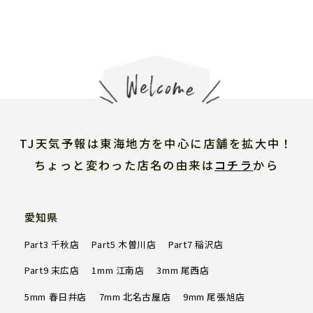
TJ天気予報について
店舗一覧
TJ天気予報は東海地方を中心に店舗を拡大中！
ハッピータイムズ
ちょっと変わった店名の由来は
コチラ
から
オンラインショップ
愛知県
会社概要
Part3 千秋店
Part5 木曽川店
Part7 稲沢店
求人情報
Part9 末広店
1mm 江南店
3mm 尾西店
5mm 春日井店
7mm 北名古屋店
9mm 尾張旭店
ご予約はこちら