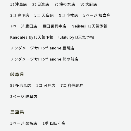
1t 津島店
3t 日進店
7t 滝の水店
9t 大府店
3コ 豊明店
5コ 天白店
9コ 小牧店
5ページ 知立店
7ページ 豊田店
豊田長興寺店
NejiNeji TJ天気予報
Kanoalea byTJ天気予報
lululu byTJ天気予報
ノンダメージサロン® anone 豊明店
ノンダメージサロン® anone 熊の前店
岐阜県
5t 多治見店
1コ 可児店
7コ 各務原店
3ページ 岐阜店
三重県
1ページ 桑名店
1ポ 四日市店