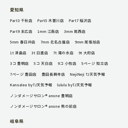
愛知県
店舗一覧
Part3 千秋店
Part5 木曽川店
Part7 稲沢店
ハッピータイムズ
Part9 末広店
1mm 江南店
3mm 尾西店
オンラインショップ
5mm 春日井店
7mm 北名古屋店
9mm 尾張旭店
1t 津島店
3t 日進店
7t 滝の水店
9t 大府店
会社概要
3コ 豊明店
5コ 天白店
9コ 小牧店
5ページ 知立店
求人情報
7ページ 豊田店
豊田長興寺店
NejiNeji TJ天気予報
Kanoalea byTJ天気予報
lululu byTJ天気予報
ご予約はこちら
ノンダメージサロン® anone 豊明店
ノンダメージサロン® anone 熊の前店
岐阜県