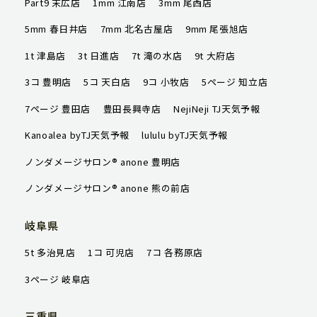
Part9 末広店
1mm 江南店
3mm 尾西店
ハッピータイムズ
5mm 春日井店
7mm 北名古屋店
9mm 尾張旭店
1t 津島店
3t 日進店
7t 滝の水店
9t 大府店
オンラインショップ
3コ 豊明店
5コ 天白店
9コ 小牧店
5ページ 知立店
会社概要
7ページ 豊田店
豊田長興寺店
NejiNeji TJ天気予報
求人情報
Kanoalea byTJ天気予報
lululu byTJ天気予報
ノンダメージサロン® anone 豊明店
ご予約はこちら
ノンダメージサロン® anone 熊の前店
岐阜県
5t 多治見店
1コ 可児店
7コ 各務原店
3ページ 岐阜店
三重県