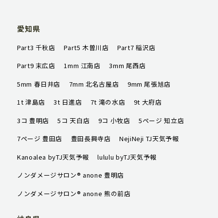
TJ天気予報について
店舗一覧
愛知県
Part3 千秋店
Part5 木曽川店
Part7 稲沢店
ハッピータイムズ
Part9 末広店
1mm 江南店
3mm 尾西店
オンラインショップ
5mm 春日井店
7mm 北名古屋店
9mm 尾張旭店
会社概要
1t 津島店
3t 日進店
7t 滝の水店
9t 大府店
求人情報
3コ 豊明店
5コ 天白店
9コ 小牧店
5ページ 知立店
7ページ 豊田店
豊田長興寺店
NejiNeji TJ天気予報
ご予約はこちら
Kanoalea byTJ天気予報
lululu byTJ天気予報
ノンダメージサロン® anone 豊明店
ノンダメージサロン® anone 熊の前店