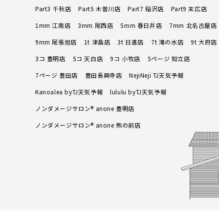
Part3 千秋店
Part5 木曽川店
Part7 稲沢店
Part9 末広店
1mm 江南店
3mm 尾西店
5mm 春日井店
7mm 北名古屋店
9mm 尾張旭店
1t 津島店
3t 日進店
7t 滝の水店
9t 大府店
3コ 豊明店
5コ 天白店
9コ 小牧店
5ページ 知立店
7ページ 豊田店
豊田長興寺店
NejiNeji TJ天気予報
Kanoalea byTJ天気予報
lululu byTJ天気予報
ノンダメージサロン® anone 豊明店
ノンダメージサロン® anone 熊の前店