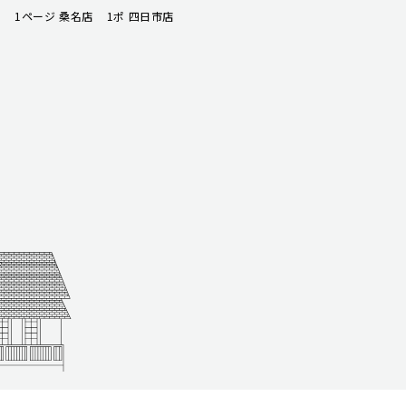
1ページ 桑名店
1ポ 四日市店