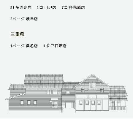
5t 多治見店
1コ 可児店
7コ 各務原店
3ページ 岐阜店
三重県
1ページ 桑名店
1ポ 四日市店