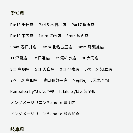
TJ天気予報について
愛知県
店舗一覧
Part3 千秋店
Part5 木曽川店
Part7 稲沢店
ハッピータイムズ
Part9 末広店
1mm 江南店
3mm 尾西店
オンラインショップ
5mm 春日井店
7mm 北名古屋店
9mm 尾張旭店
会社概要
1t 津島店
3t 日進店
7t 滝の水店
9t 大府店
3コ 豊明店
5コ 天白店
9コ 小牧店
5ページ 知立店
求人情報
7ページ 豊田店
豊田長興寺店
NejiNeji TJ天気予報
Kanoalea byTJ天気予報
lululu byTJ天気予報
ご予約はこちら
ノンダメージサロン® anone 豊明店
ノンダメージサロン® anone 熊の前店
岐阜県