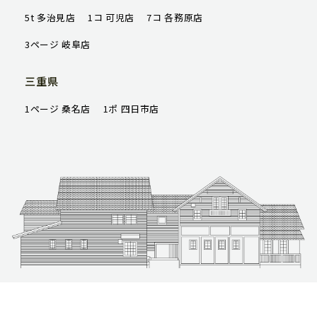
5t 多治見店
1コ 可児店
7コ 各務原店
3ページ 岐阜店
三重県
1ページ 桑名店
1ポ 四日市店