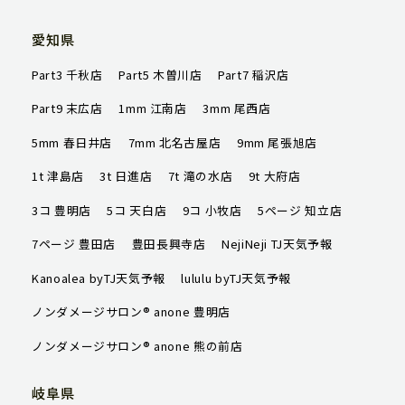
TJ天気予報について
愛知県
店舗一覧
Part3 千秋店
Part5 木曽川店
Part7 稲沢店
ハッピータイムズ
Part9 末広店
1mm 江南店
3mm 尾西店
オンラインショップ
5mm 春日井店
7mm 北名古屋店
9mm 尾張旭店
会社概要
1t 津島店
3t 日進店
7t 滝の水店
9t 大府店
3コ 豊明店
5コ 天白店
9コ 小牧店
5ページ 知立店
求人情報
7ページ 豊田店
豊田長興寺店
NejiNeji TJ天気予報
Kanoalea byTJ天気予報
lululu byTJ天気予報
ご予約はこちら
ノンダメージサロン® anone 豊明店
ノンダメージサロン® anone 熊の前店
岐阜県