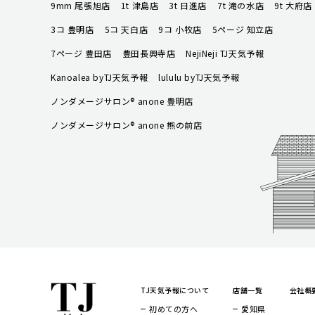
9mm 尾張旭店
1t 津島店
3t 日進店
7t 滝の水店
9t 大府店
3コ 豊明店
5コ 天白店
9コ 小牧店
5ページ 知立店
7ページ 豊田店
豊田長興寺店
NejiNeji TJ天気予報
Kanoalea byTJ天気予報
lululu byTJ天気予報
ノンダメージサロン® anone 豊明店
ノンダメージサロン® anone 熊の前店
TJ天気予報について
店舗一覧
会社概
初めての方へ
愛知県